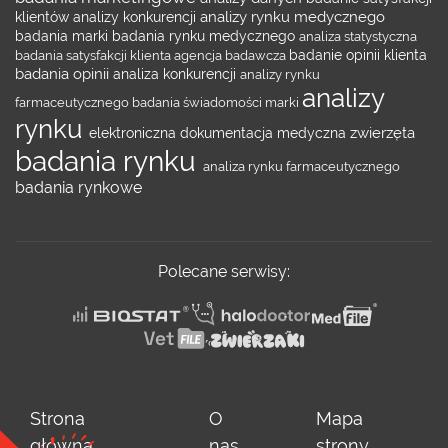
analizy rynku medycznego
klientów
analizy konkurencji
badania marki
badania rynku medycznego
analiza statystyczna
badania satysfakcji klienta
agencja badawcza
badanie opinii klienta
badania opinii
analiza konkurencji
analizy rynku
analizy
farmaceutycznego
badania świadomości marki
rynku
zwierzęta
elektroniczna dokumentacja medyczna
badania rynku
analiza rynku farmaceutycznego
badania rynkowe
Polecane serwisy:
Strona
O
Mapa
główna
nas
strony