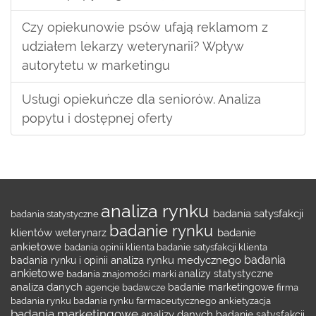
Czy opiekunowie psów ufają reklamom z
udziałem lekarzy weterynarii? Wpływ
autorytetu w marketingu
Usługi opiekuńcze dla seniorów. Analiza
popytu i dostępnej oferty
analiza rynku
badania satysfakcji
badania statystyczne
badanie rynku
klientów
badanie
weterynarz
ankietowe
badania opinii klienta
badanie satysfakcji klienta
badania
analiza rynku medycznego
badania rynku i opinii
ankietowe
badania znajomości marki
analizy statystyczne
analiza danych
agencje badawcze
badanie marketingowe
firma
badania rynku
badania rynku farmaceutycznego
ankietyzacja
badania marketingowe
analizy danych
badanie satysfakcji