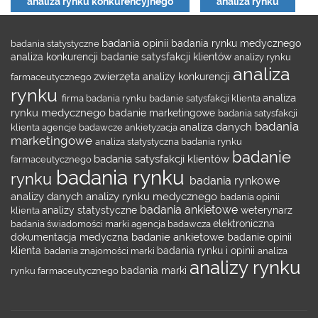
analiza rynku konkurencyjnego
analiza rynku
badania opinii
badania statystyczne
badania rynku medycznego
analiza konkurencji
badanie satysfakcji klientów
analizy rynku
analiza
zwierzęta
farmaceutycznego
analizy konkurencji
rynku
analiza
firma badania rynku
badanie satysfakcji klienta
rynku medycznego
badanie marketingowe
badania satysfakcji
badania
analiza danych
klienta
agencje badawcze
ankietyzacja
marketingowe
analiza statystyczna
badania rynku
badanie
badania satysfakcji klientów
farmaceutycznego
badania rynku
rynku
badania rynkowe
analizy danych
analizy rynku medycznego
badania opinii
badania ankietowe
klienta
analizy statystyczne
weterynarz
badania świadomości marki
agencja badawcza
elektroniczna
badanie ankietowe
dokumentacja medyczna
badanie opinii
klienta
badania znajomości marki
badania rynku i opinii
analiza
analizy rynku
rynku farmaceutycznego
badania marki