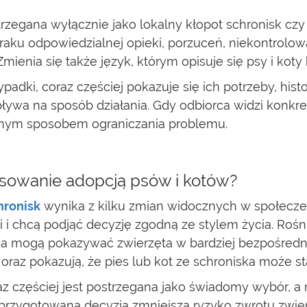
zegana wyłącznie jako lokalny kłopot schronisk czy g
braku odpowiedzialnej opieki, porzuceń, niekontrol
mienia się także język, którym opisuje się psy i koty
padki, coraz częściej pokazuje się ich potrzeby, his
ywa na sposób działania. Gdy odbiorca widzi konkret
realnym sposobem ograniczania problemu.
sowanie adopcją psów i kotów?
hronisk
wynika z kilku zmian widocznych w społeczeń
i i chcą podjąć decyzję zgodną ze stylem życia. Ro
 mogą pokazywać zwierzęta w bardziej bezpośredni spo
raz pokazują, że pies lub kot ze schroniska może s
oraz częściej jest postrzegana jako świadomy wybór
przygotowana decyzja zmniejsza ryzyko zwrotu zwierz