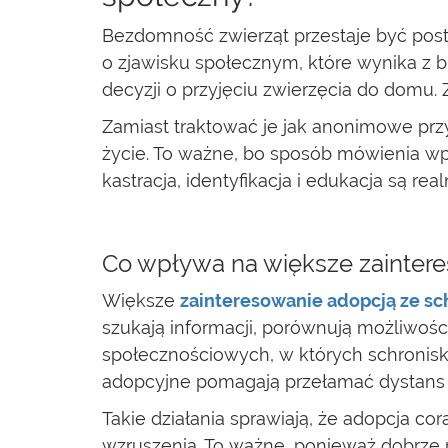
Bezdomność zwierząt przestaje być postr
o zjawisku społecznym, które wynika z 
decyzji o przyjęciu zwierzęcia do domu. Z
Zamiast traktować je jak anonimowe przy
życie. To ważne, bo sposób mówienia wpł
kastracja, identyfikacja i edukacja są 
Co wpływa na większe zaintere
Większe
zainteresowanie adopcją ze sc
szukają informacji, porównują możliwośc
społecznościowych, w których schroniska
adopcyjne pomagają przełamać dystans o
Takie działania sprawiają, że adopcja c
wzruszenia. To ważne, ponieważ dobrze 