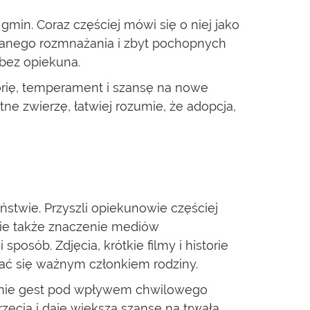
min. Coraz częściej mówi się o niej jako
owanego rozmnażania i zbyt pochopnych
 bez opiekuna.
torię, temperament i szansę na nowe
ne zwierzę, łatwiej rozumie, że adopcja,
stwie. Przyszli opiekunowie częściej
śnie także znaczenie mediów
sób. Zdjęcia, krótkie filmy i historie
tać się ważnym członkiem rodziny.
, a nie gest pod wpływem chwilowego
ęcia i daje większą szansę na trwałą