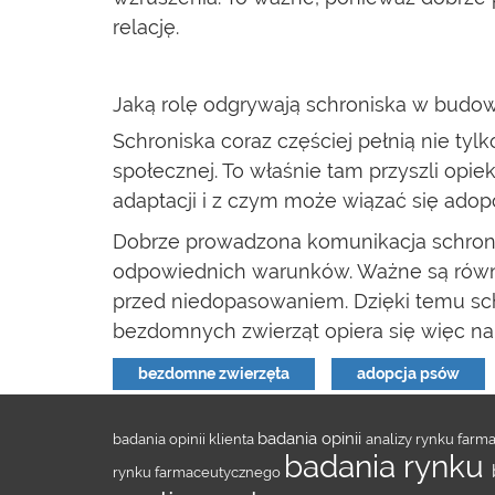
relację.
Jaką rolę odgrywają schroniska w budo
Schroniska coraz częściej pełnią nie ty
społecznej. To właśnie tam przyszli opi
adaptacji i z czym może wiązać się adopc
Dobrze prowadzona komunikacja schroni
odpowiednich warunków. Ważne są równie
przed niedopasowaniem. Dzięki temu schr
bezdomnych zwierząt opiera się więc na 
bezdomne zwierzęta
adopcja psów
badania opinii
badania opinii klienta
analizy rynku far
badania rynku
rynku farmaceutycznego