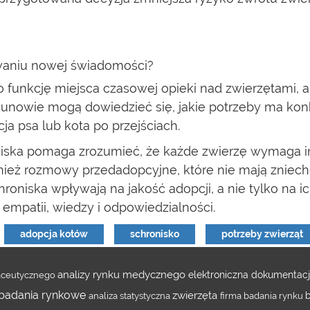
waniu nowej świadomości?
lko funkcję miejsca czasowej opieki nad zwierzętami,
ekunowie mogą dowiedzieć się, jakie potrzeby ma kon
ja psa lub kota po przejściach.
ska pomaga zrozumieć, że każde zwierzę wymaga ind
ż rozmowy przedadopcyjne, które nie mają zniechęc
oniska wpływają na jakość adopcji, a nie tylko na i
empatii, wiedzy i odpowiedzialności.
adopcja kotów
schronisko
potrzeby zwierząt
analizy rynku medycznego
maceutycznego
elektroniczna dokumenta
badania rynkowe
zwierzęta
analiza statystyczna
firma badania rynku