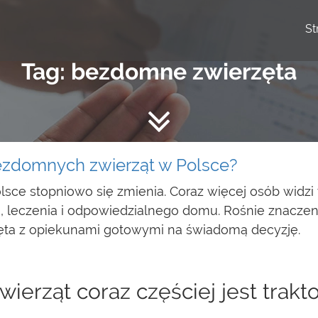
St
Tag: bezdomne zwierzęta
bezdomnych zwierząt w Polsce?
sce stopniowo się zmienia. Coraz więcej osób widzi
i, leczenia i odpowiedzialnego domu. Rośnie znaczeni
zęta z opiekunami gotowymi na świadomą decyzję.
erząt coraz częściej jest trak