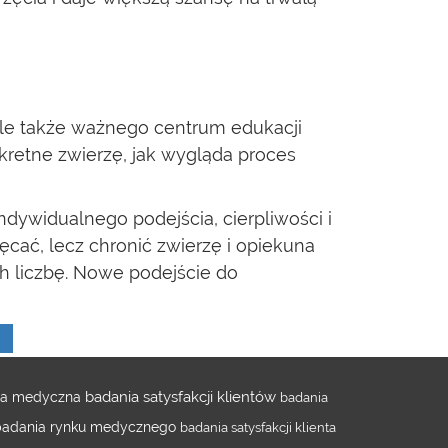
 ale także ważnego centrum edukacji
kretne zwierzę, jak wygląda proces
ywidualnego podejścia, cierpliwości i
ać, lecz chronić zwierzę i opiekuna
ch liczbę. Nowe podejście do
badania satysfakcji klientów
cja medyczna
badania
badania rynku medycznego
badania satysfakcji klienta