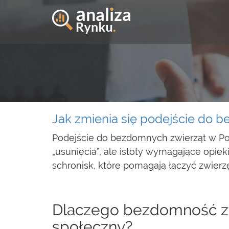
Jak zmienia się podejście do 
Podejście do bezdomnych zwierząt w Pol
„usunięcia”, ale istoty wymagające opiek
schronisk, które pomagają łączyć zwier
Dlaczego bezdomność zwi
społeczny?