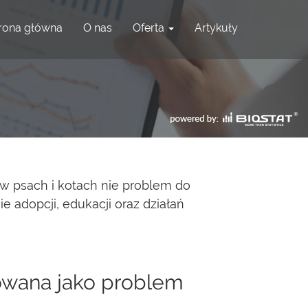
rona główna
O nas
Oferta
Artykuły
 w psach i kotach nie problem do
e adopcji, edukacji oraz działań
towana jako problem