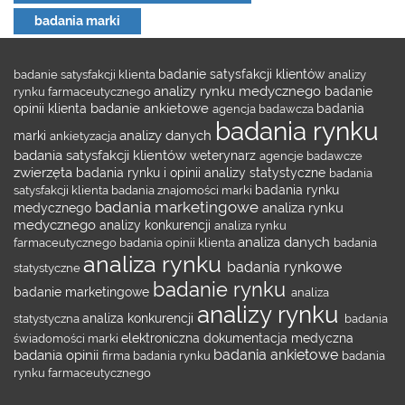
badania marki
badanie satysfakcji klienta
badanie satysfakcji klientów
analizy
analizy rynku medycznego
rynku farmaceutycznego
badanie
badanie ankietowe
opinii klienta
agencja badawcza
badania
badania rynku
analizy danych
marki
ankietyzacja
badania satysfakcji klientów
weterynarz
agencje badawcze
zwierzęta
badania rynku i opinii
analizy statystyczne
badania
satysfakcji klienta
badania znajomości marki
badania rynku
badania marketingowe
analiza rynku
medycznego
medycznego
analizy konkurencji
analiza rynku
analiza danych
farmaceutycznego
badania opinii klienta
badania
analiza rynku
badania rynkowe
statystyczne
badanie rynku
badanie marketingowe
analiza
analizy rynku
statystyczna
analiza konkurencji
badania
świadomości marki
elektroniczna dokumentacja medyczna
badania ankietowe
badania opinii
firma badania rynku
badania
rynku farmaceutycznego