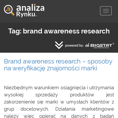
Togg
navig
Tag: brand awareness research
Brand awareness research – sposoby
na weryfikację znajomości marki
Niezbędnym warunkiem osiągnięcia i utrzymania
wysokiej sprzedaży produktów jest
zakorzenienie się marki w umysłach klientów z
grup docelowych. Działania marketingowe
należy więc opierać na danych z badań