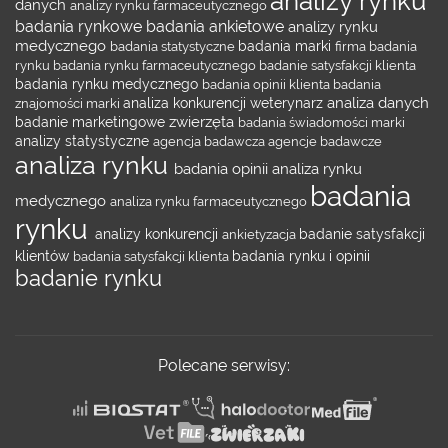
analizy rynku
danych
analizy rynku farmaceutycznego
badania rynkowe
badania ankietowe
analizy rynku
medycznego
badania statystyczne
badania marki
firma badania
rynku
badania rynku farmaceutycznego
badanie satysfakcji klienta
badania rynku medycznego
badania opinii klienta
badania
analiza danych
znajomości marki
analiza konkurencji
weterynarz
zwierzęta
badanie marketingowe
badania świadomości marki
analizy statystyczne
agencja badawcza
agencje badawcze
analiza rynku
badania opinii
analiza rynku
badania
medycznego
analiza rynku farmaceutycznego
rynku
analizy konkurencji
ankietyzacja
badanie satysfakcji
klientów
badania satysfakcji klienta
badania rynku i opinii
badanie rynku
Polecane serwisy: