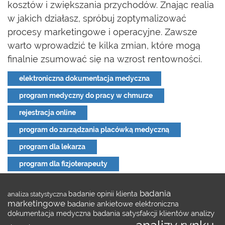
kosztów i zwiększania przychodów. Znając realia
w jakich działasz, spróbuj zoptymalizować
procesy marketingowe i operacyjne. Zawsze
warto wprowadzić te kilka zmian, które mogą
finalnie zsumować się na wzrost rentowności.
elektroniczna dokumentacja medyczna
program medyczny do pracy w chmurze
rejestracja online
program do zarządzania placówką medyczną
program dla lekarza
program dla fizjoterapeuty
badania
analiza statystyczna
badanie opinii klienta
marketingowe
badanie ankietowe
elektroniczna
badania satysfakcji klientów
analizy
dokumentacja medyczna