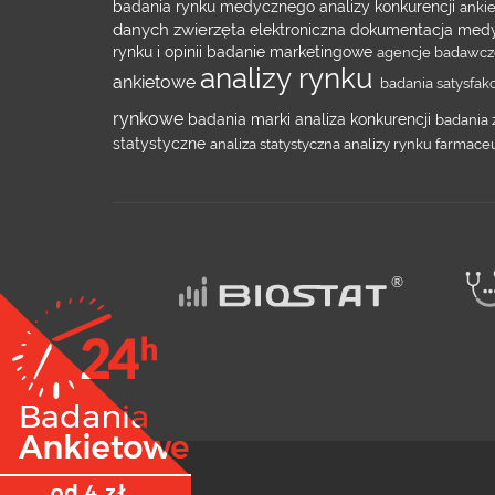
badania rynku medycznego
analizy konkurencji
anki
danych
zwierzęta
elektroniczna dokumentacja me
rynku i opinii
badanie marketingowe
agencje badawc
analizy rynku
ankietowe
badania satysfakc
rynkowe
badania marki
analiza konkurencji
badania 
statystyczne
analiza statystyczna
analizy rynku farmac