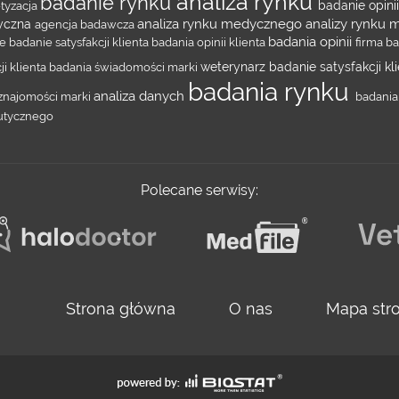
analiza rynku
badanie rynku
etyzacja
badanie opinii
analiza rynku medycznego
analizy rynku
dyczna
agencja badawcza
badania opinii
ze
badanie satysfakcji klienta
badania opinii klienta
firma b
ji klienta
badania świadomości marki
weterynarz
badanie satysfakcji k
badania rynku
analiza danych
znajomości marki
badania
eutycznego
Polecane serwisy:
Strona główna
O nas
Mapa str