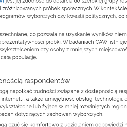
WI
jest jej zdolność do dotarcia do szerokiej grupy r
 i zróżnicowanych próbek społecznych. W kontekśc
rogramów wyborczych czy kwestii politycznych, co d
szechniane, co pozwala na uzyskanie wyników niem
eprezentatywności próbki. W badaniach CAWI istnieje
ym wykształceniem czy osoby z mniejszych miejscowo
całą populację.
ępnością respondentów
gą napotkać trudności związane z dostępnością res
internetu, a także umiejętność obsługi technologii, 
 wykształcone lub żyjące w mniej rozwiniętych reg
 badań dotyczących zachowań wyborczych.
ą czuć się komfortowo z udzielaniem odpowiedzi n