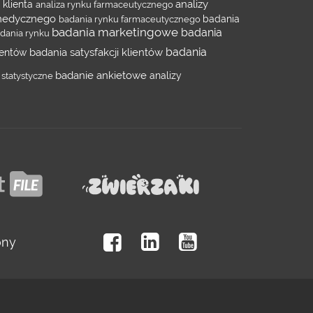
analizy
 klienta
analiza rynku farmaceutycznego
 medycznego
badania rynku farmaceutycznego
badania
badania marketingowe
badania
adania rynku
badania
badania satysfakcji klientów
lientów
badanie ankietowe
 statystyczne
analizy
ony