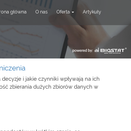
rona główna
O nas
Oferta
Artykuły
niczenia
ecyzje i jakie czynniki wpływają na ich
ść zbierania dużych zbiorów danych w