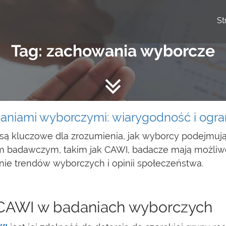
St
Tag: zachowania wyborcze
niami wyborczymi: wiarygodność i ogra
 kluczowe dla zrozumienia, jak wyborcy podejmują d
 badawczym, takim jak CAWI, badacze mają możliwo
nie trendów wyborczych i opinii społeczeństwa.
CAWI w badaniach wyborczych