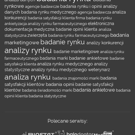
rynkowe
analizy
agencje badawcze
badania rynku i opinii
danych
badania rynku medycznego
agencja badawcza
analiza
konkurencji
badania satysfakcji klienta
firma badania rynku
ankietyzacja
analizy rynku farmaceutycznego
elektroniczna
dokumentacja medyczna
badanie opinii klienta
analiza
badania
zwierzęta
statystyczna
badania rynku farmaceutycznego
badanie rynku
marketingowe
analizy konkurencji
analizy rynku
badanie marketingowe
analiza rynku
badanie ankietowe
farmaceutycznego
badania marki
badanie
analiza rynku medycznego
satysfakcji klienta
analizy
analizy rynku medycznego
statystyczne
weterynarz
analiza rynku
badania
badania znajomości marki
satysfakcji klientów
badania opinii
badanie satysfakcji
badania ankietowe
klientów
badania świadomości marki
badania
opinii klienta
badania statystyczne
Polecane serwisy: