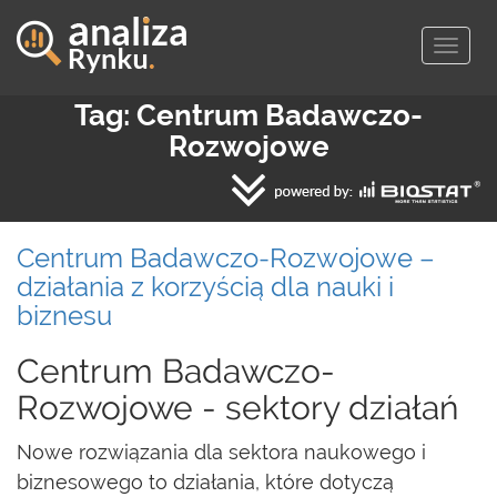
Togg
navig
Tag: Centrum Badawczo-
Rozwojowe
Centrum Badawczo-Rozwojowe –
działania z korzyścią dla nauki i
biznesu
Centrum Badawczo-
Rozwojowe - sektory działań
Nowe rozwiązania dla sektora naukowego i
biznesowego to działania, które dotyczą