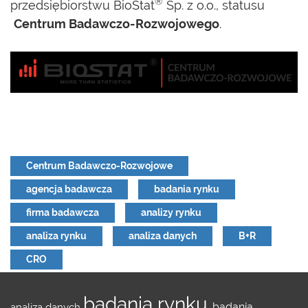
®
przedsiębiorstwu BioStat
Sp. z o.o., statusu
Centrum Badawczo-Rozwojowego
.
Centrum Badawczo-Rozwojowe
agencja badawcza
badania rynku
firma badawcza
analizy rynku
analiza rynku
analiza danych
B+R
CRO
badania rynku
badania
analiza danych