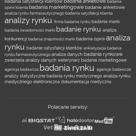
badania ankietowe
badania satysfakcji klientów
badania
badania marketingowe
badanie ankietowe
opinii klienta
analiza rynku farmaceutycznego
badania satysfakcji klienta
analizy rynku
firma badania rynku
badania marki
badanie rynku
badania świadomości marki
analiza
analiza
badania opinii
konkurencji
badania znajomości marki
rynku
badanie satysfakcji klientów
ankietyzacja
badania
badania rynkowe
analiza danych
rynku farmaceutycznego
zwierzęta
analizy danych
weterynarz
badanie marketingowe
badania rynku
agencja badawcza
agencje badawcze
analiza rynku
analizy statystyczne
badania rynku medycznego
medycznego
elektroniczna dokumentacja medyczna
Polecane serwisy: