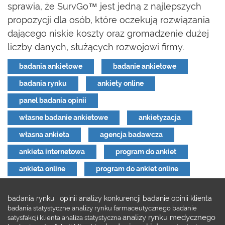
sprawia, że SurvGo™ jest jedną z najlepszych
propozycji dla osób, które oczekują rozwiązania
dającego niskie koszty oraz gromadzenie dużej
liczby danych, służących rozwojowi firmy.
badania ankietowe
badanie ankietowe
badania rynku
ankiety online
panel badania opinii
własne badanie ankietowe
ankietyzacja
własna ankieta
agencja badawcza
ankieta internetowa
program do ankiet
ankieta online
program do ankiet online
badania rynku i opinii
analizy konkurencji
badanie opinii klienta
badania statystyczne
analizy rynku farmaceutycznego
badanie
analizy rynku medycznego
satysfakcji klienta
analiza statystyczna