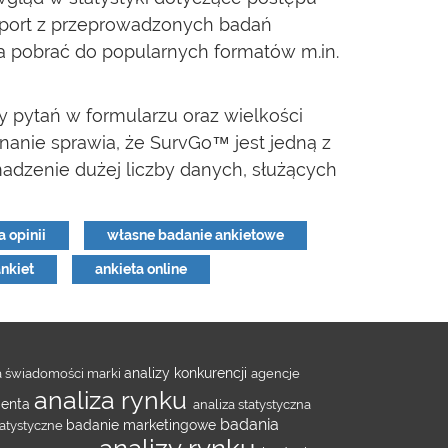
 Raport z przeprowadzonych badań
a pobrać do popularnych formatów m.in.
 pytań w formularzu oraz wielkości
anie sprawia, że SurvGo™ jest jedną z
madzenie dużej liczby danych, służących
 opinii
własne badanie ankietowe
nkiet
ankieta online
a świadomości marki
analizy konkurencji
agencje
analiza rynku
lienta
analiza statystyczna
badania
tatystyczne
badanie marketingowe