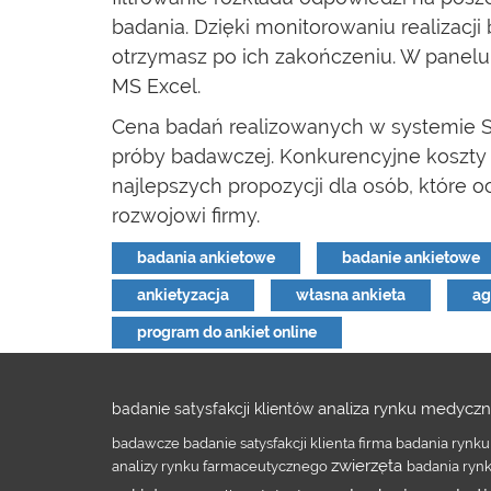
badania. Dzięki monitorowaniu realizacj
otrzymasz po ich zakończeniu. W panelu
MS Excel.
Cena badań realizowanych w systemie Su
próby badawczej. Konkurencyjne koszty 
najlepszych propozycji dla osób, które 
rozwojowi firmy.
badania ankietowe
badanie ankietowe
ankietyzacja
własna ankieta
ag
program do ankiet online
analiza rynku medycz
badanie satysfakcji klientów
badawcze
badanie satysfakcji klienta
firma badania rynk
zwierzęta
analizy rynku farmaceutycznego
badania ryn