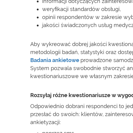
informacji dotyczących zaintereso
weryfikacji standardów obsługi,
opinii respondentów w zakresie wyb
jakości świadczonych usług medyc
Aby wykreować dobrej jakości kwestionar
metodologii badań, statystyki oraz dost
Badania ankietowe
prowadzone samodzi
System pozwala swobodnie stworzyć ank
kwestionariuszowe we własnym zakresie
Rozsyłaj różne kwestionariusze w wygo
Odpowiednio dobrani respondenci to je
przesłać do swoich: klientów, zaintere
ankietyzacji: