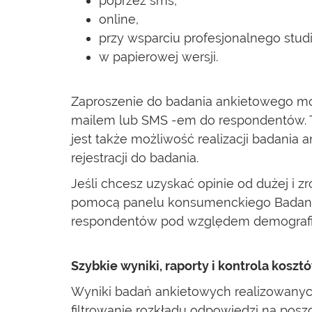
poprzez sms,
online,
przy wsparciu profesjonalnego studi
w papierowej wersji.
Zaproszenie do badania ankietowego moż
mailem lub SMS -em do respondentów. T
jest także możliwość realizacji badani
rejestracji do badania.
Jeśli chcesz uzyskać opinie od dużej i 
pomocą panelu konsumenckiego Badanie-o
respondentów pod względem demografi
Szybkie wyniki, raporty i kontrola koszt
Wyniki badań ankietowych realizowanych
filtrowanie rozkładu odpowiedzi na pos