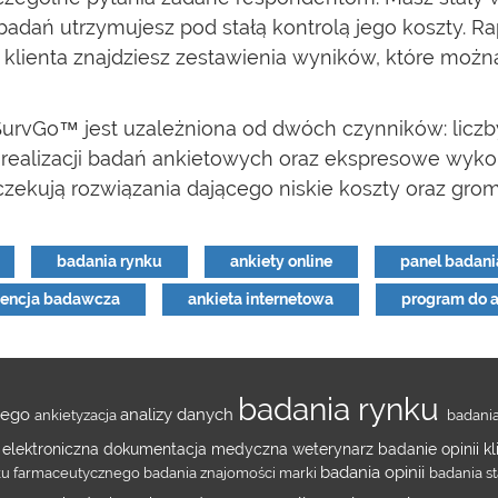
i badań utrzymujesz pod stałą kontrolą jego koszty.
 klienta znajdziesz zestawienia wyników, które możn
rvGo™ jest uzależniona od dwóch czynników: liczby
realizacji badań ankietowych oraz ekspresowe wykon
oczekują rozwiązania dającego niskie koszty oraz gro
badania rynku
ankiety online
panel badania
encja badawcza
ankieta internetowa
program do a
badania rynku
nego
analizy danych
ankietyzacja
badani
u
elektroniczna dokumentacja medyczna
weterynarz
badanie opinii k
badania opinii
ku farmaceutycznego
badania znajomości marki
badania s