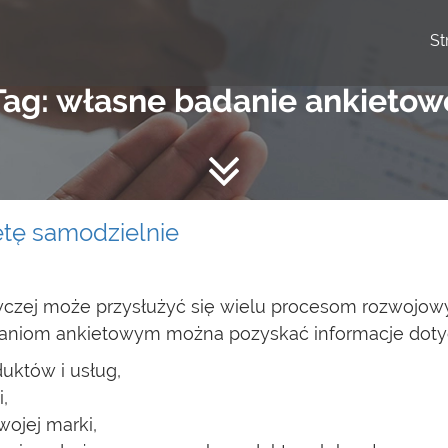
St
Tag: własne badanie ankietow
etę samodzielnie
wczej może przysłużyć się wielu procesom rozwojow
adaniom ankietowym można pozyskać informacje doty
uktów i usług,
,
wojej marki,