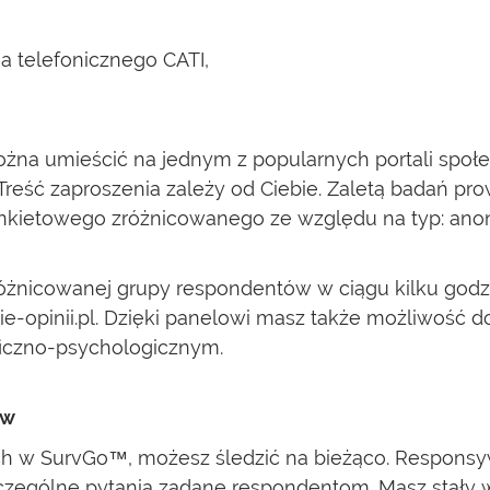
a telefonicznego CATI,
na umieścić na jednym z popularnych portali społe
reść zaproszenia zależy od Ciebie. Zaletą badań p
a ankietowego zróżnicowanego ze względu na typ: an
zróżnicowanej grupy respondentów w ciągu kilku god
pinii.pl. Dzięki panelowi masz także możliwość do
czno-psychologicznym.
ów
 w SurvGo™, możesz śledzić na bieżąco. Responsywn
zczególne pytania zadane respondentom. Masz stały 