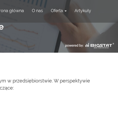
rona główna
O nas
Oferta
Artykuły
e
ym w przedsiębiorstwie. W perspektywie
czące: