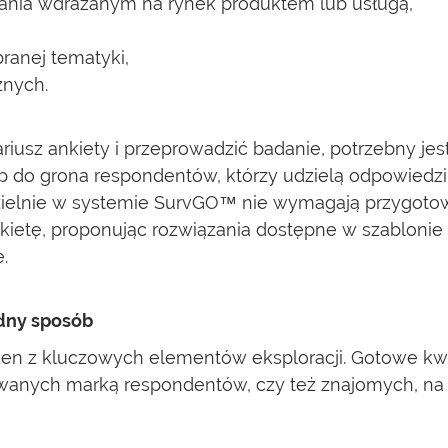
wania wdrażanym na rynek produktem lub usługą,
ranej tematyki,
znych.
iusz ankiety i przeprowadzić badanie, potrzebny jes
ęp do grona respondentów, którzy udzielą odpowiedzi
elnie w systemie SurvGO™ nie wymagają przygotow
ietę, proponując rozwiązania dostępne w szablonie 
.
dny sposób
den z kluczowych elementów eksploracji. Gotowe kw
sowanych marką respondentów, czy też znajomych, na